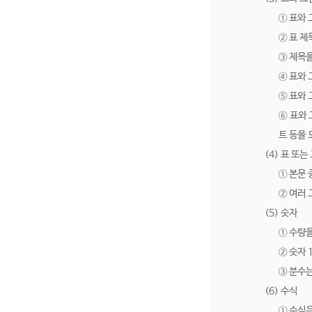
① 표와 
② 표 제
③ 제목을
④ 표와 
⑤ 표와 
⑥ 표와 
트 등을 
(4) 표 또
① 본문 
② 여러 
(5) 숫자
① 수량을
② 숫자 
③ 분수는
(6) 수식
① 수식은