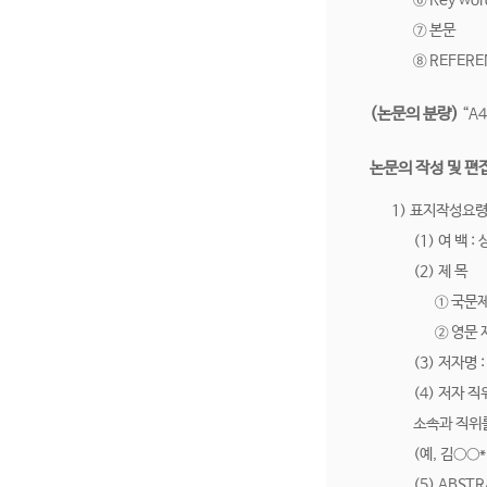
⑥ Key wor
⑦ 본문
⑧ REFERE
(논문의 분량)
“A
논문의 작성 및 편
1) 표지작성요령
(1) 여 백 
(2) 제 목
① 국문제
② 영문 
(3) 저자명
(4) 저자 
소속과 직위
(예, 김○○
(5) ABST