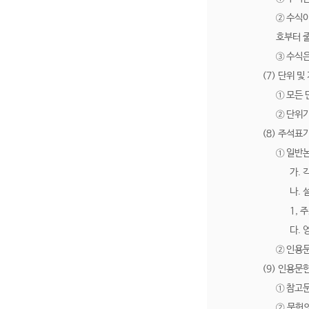
② 수식이
호부터 
③ 수식은
(7) 단위 및
① 모든
② 단위
(8) 주석표
① 일반
가.
나.
1, 
다. 
② 인용문
(9) 인용문
① 참고
② 문헌