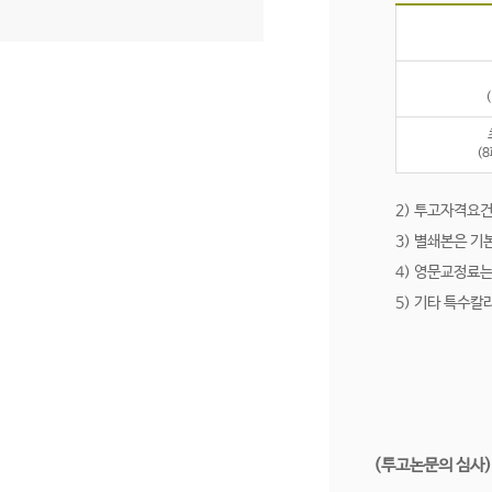
(
2) 투고자격요건
3) 별쇄본은 기
4) 영문교정료는
5) 기타 특수칼
(투고논문의 심사)