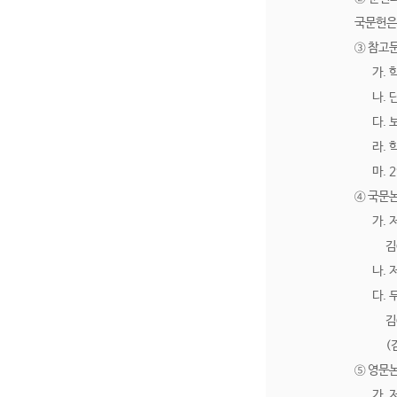
국문헌은 
③ 참고
가. 
나. 
다. 
라. 
마. 
④ 국문논
가. 
김○○
나. 
다. 
김○○
(김○
⑤ 영문논
가. 