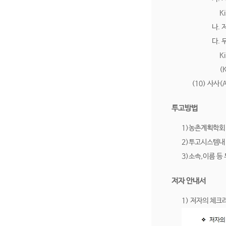
Kim(
나. 저
다. 
Kim
(Kim
(10) 사사
투고방법
1)농촌계획학회
2)투고시스템내
3)소속,이름 등
저자 안내서
1) 저자의 체크