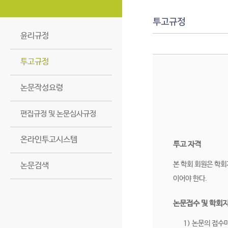
투고규정
윤리규정
투고규정
논문작성요령
편집규정 및 논문심사규정
온라인투고시스템
투고 자격
본 학회 회원은 학회
논문검색
이어야 한다.
논문접수 및 학회
1) 논문의 접수