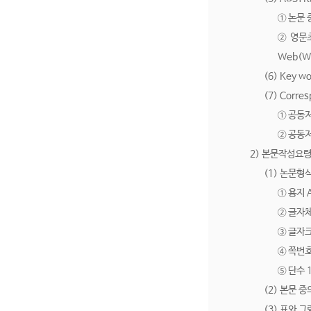
① 논문
② 영문초
Web(W
(6) Key
(7) Corres
① 공동저
② 공동저
2) 본문작성요
(1) 논문형
① 용지 
② 글자
③ 글자크
④ 쪽번
⑤ 단수 
(2) 본문 중
(3) 표와 그